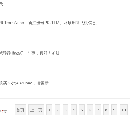
示
亚TransNusa，新注册号PK-TLM。麻烦删除飞机信息。
年就静静地做好一件事，真好！加油！
购买35架A320neo，请更新
首页
上一页
1
2
3
4
5
6
7
8
9
10
第
9
页