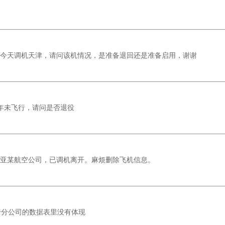
年多后今天调机天津，请问该机情况，是准备退回还是准备启用，谢谢
7已多年未飞行，请问是否退役
为中亚某航空公司，已调机离开。麻烦删除飞机信息。
各个分公司的数据表里没有体现