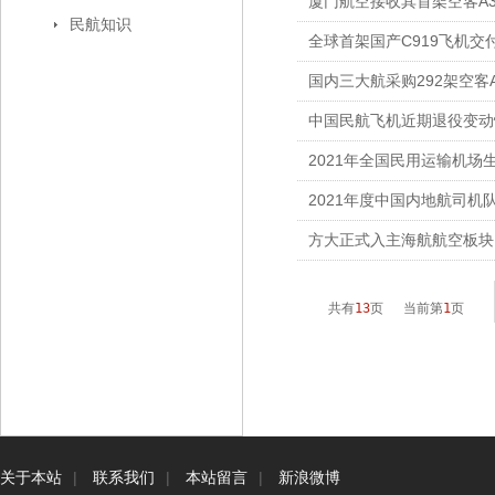
厦门航空接收其首架空客A3
民航知识
全球首架国产C919飞机交
国内三大航采购292架空客A
中国民航飞机近期退役变动
2021年全国民用运输机场
2021年度中国内地航司机
方大正式入主海航航空板块
共有
13
页 当前第
1
页
关于本站
|
联系我们
|
本站留言
|
新浪微博