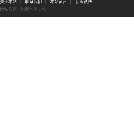
关于本站
|
联系我们
|
本站留言
|
新浪微博
网站制作：民航休闲小站