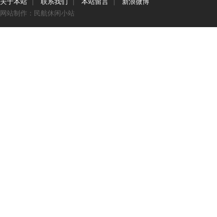
关于本站
|
联系我们
|
本站留言
|
新浪微博
网站制作：民航休闲小站