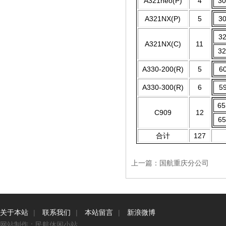
A321neo(P)
4
3
A321NX(P)
5
3
3
A321NX(C)
11
3
A330-200(R)
5
6
A330-300(R)
6
5
6
C909
12
6
合计
127
上一篇：
国航重庆分公司
关于本站
|
联系我们
|
本站留言
|
新浪微博
网站制作：民航休闲小站