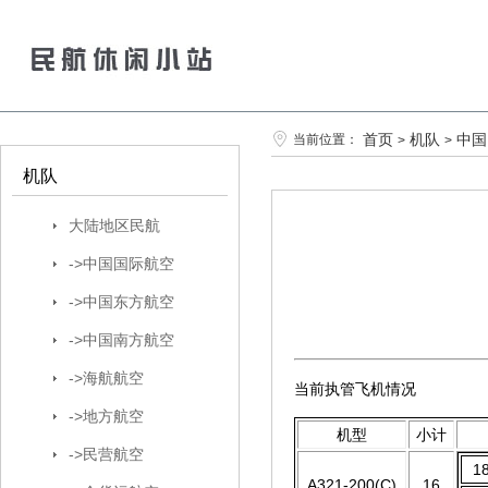
首页
机队
中国
当前位置：
>
>
机队
大陆地区民航
->中国国际航空
->中国东方航空
->中国南方航空
->海航航空
当前执管飞机情况
->地方航空
机型
小计
->民营航空
1
A321-200(C)
16