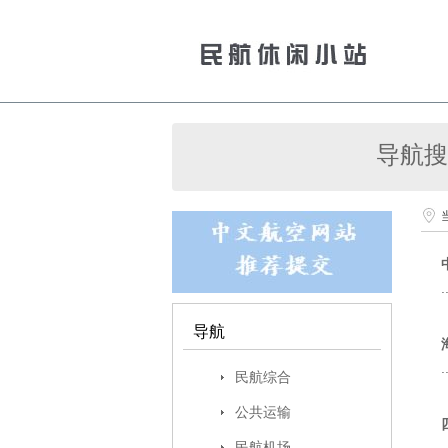
导航搜
.
导航
.
民航综合
公共运输
民航机场