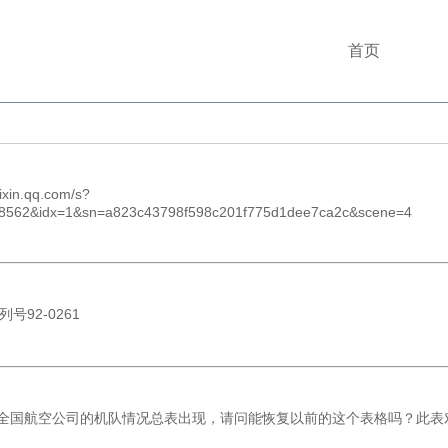
首页
in.qq.com/s?
562&idx=1&sn=a823c43798f598c201f775d1dee7ca2c&scene=4
列号92-0261
的全国航空公司的机队情况总表出现，请问能恢复以前的这个表格吗？此表