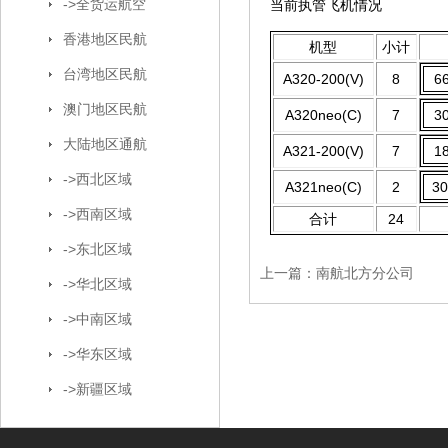
->全货运航空
当前执管飞机情况
香港地区民航
机型
小计
台湾地区民航
A320-200(V)
8
6
澳门地区民航
A320neo(C)
7
3
大陆地区通航
A321-200(V)
7
1
->西北区域
A321neo(C)
2
3
->西南区域
合计
24
->东北区域
上一篇：
南航北方分公司
->华北区域
->中南区域
->华东区域
->新疆区域