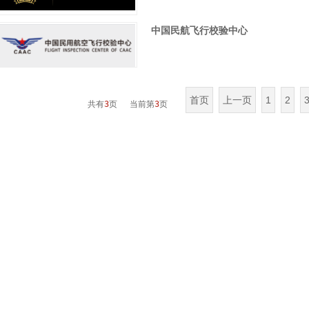
中国民航飞行校验中心
首页
上一页
1
2
共有
3
页 当前第
3
页